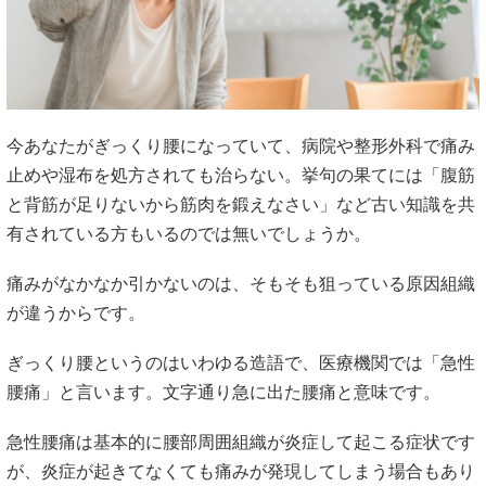
が違うからです。
ぎっくり腰というのはいわゆる造語で、医療機関では「急性
腰痛」と言います。文字通り急に出た腰痛と意味です。
急性腰痛は基本的に腰部周囲組織が炎症して起こる症状です
が、炎症が起きてなくても痛みが発現してしまう場合もあり
ます。当院でも「ぎっくり腰で施術お願いしたいです」とい
うご連絡はきますが、ほとんどの方が炎症性の痛みではあり
ません。
では何の痛みなのか、これは腰椎の過剰運動で起こっていま
す。
身体はつながっていると言う言葉は良く聞くと思いますが、
あくまでも、腰椎は負担がかかっている場所なだけで原因の
場所ではないので、隣接している関節の問題であったり、筋
肉の問題が大きく関わってきます。