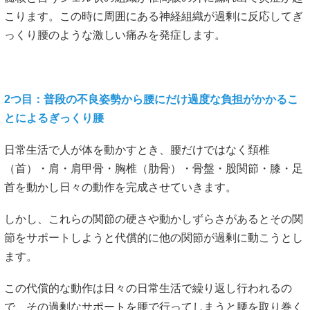
しかし、これらの関節の硬さや動かしずらさがあるとその関
節をサポートしようと代償的に他の関節が過剰に動こうとし
ます。
この代償的な動作は日々の日常生活で繰り返し行われるの
で、その過剰なサポートを腰で行ってしまうと腰を取り巻く
組織（関節包・靭帯・関節）に大きな負担がかかり腰に激痛
がかかります。またぎっくり腰は不良姿勢によって発症する
場合があります。座っている姿勢・立っている姿勢が悪くな
ると内臓が圧迫を受けて全身の血流循環が悪くなります。
血流に乗せて栄養や酸素を筋肉に送り出すのは心臓が拍動し
て内臓に送った後なので、内臓で循環不良が送ると十分な血
流を筋肉や関節に送り届けることが困難になるので、筋肉や
関節が徐々に硬さが生まれ、痛みを発症するケースも多いで
す。