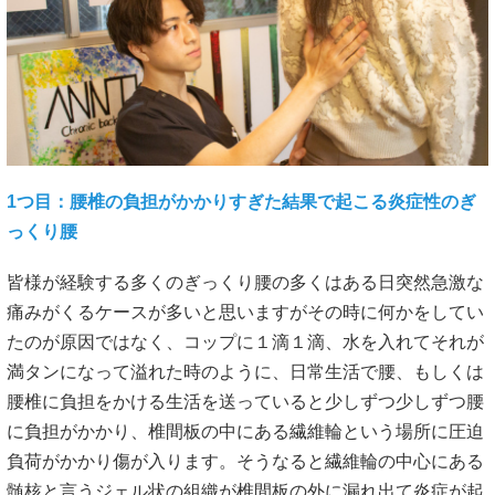
痛みがくるケースが多いと思いますがその時に何かをしてい
たのが原因ではなく、コップに１滴１滴、水を入れてそれが
満タンになって溢れた時のように、日常生活で腰、もしくは
腰椎に負担をかける生活を送っていると少しずつ少しずつ腰
に負担がかかり、椎間板の中にある繊維輪という場所に圧迫
負荷がかかり傷が入ります。そうなると繊維輪の中心にある
髄核と言うジェル状の組織が椎間板の外に漏れ出て炎症が起
こります。この時に周囲にある神経組織が過剰に反応してぎ
っくり腰のような激しい痛みを発症します。
2つ目：普段の不良姿勢から腰にだけ過度な負担がかかるこ
とによるぎっくり腰
日常生活で人が体を動かすとき、腰だけではなく頚椎
（首）・肩・肩甲骨・胸椎（肋骨）・骨盤・股関節・膝・足
首を動かし日々の動作を完成させていきます。