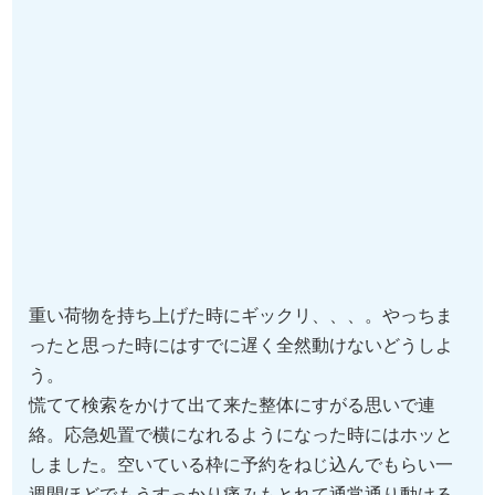
重い荷物を持ち上げた時にギックリ、、、。やっちま
ったと思った時にはすでに遅く全然動けないどうしよ
う。
慌てて検索をかけて出て来た整体にすがる思いで連
絡。応急処置で横になれるようになった時にはホッと
しました。空いている枠に予約をねじ込んでもらい一
週間ほどでもうすっかり痛みもとれて通常通り動ける
ようになりました。またこの痛みに怯えて過ごすのは
嫌なので、これを機にしっかりお世話になってギック
リ腰にならない体を手に入れます！
（B,C様30代女性）
※効果には個人差があります
「諦めていた腰痛が気にならなくなりまし