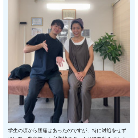
学生の頃から腰痛はあったのですが、特に対処をせず
にいて、数年前から定期的にぎっくり腰で動きづらく
なることがありました。なんとか我慢できるくらいの
痛みではあったのですが、今回の痛みは特に強く出た
ので、家の近くで検索して評価が高かったのでこちら
に伺いました。原因は腰じゃなくて筋力低下が問題だ
と言われて、施術とセルフケアを指導していただい
て、行っていくうちに痛みが改善していて、今では動
く時の恐怖感なく生活できています。学生時代からだ
ったので、半分諦めていたのですが、改善されて本当
に良かったです。ありがとうございます。