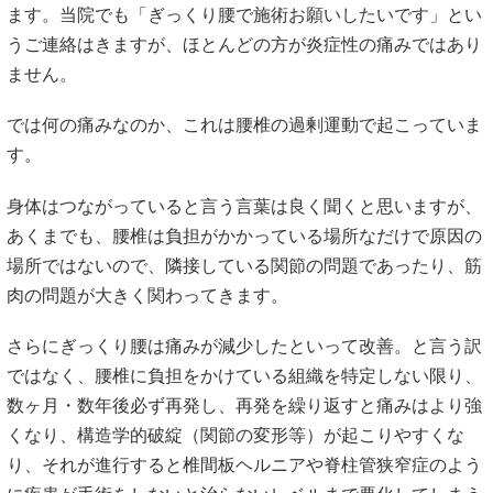
さらにぎっくり腰は痛みが減少したといって改善。と言う訳
ではなく、腰椎に負担をかけている組織を特定しない限り、
数ヶ月・数年後必ず再発し、再発を繰り返すと痛みはより強
くなり、構造学的破綻（関節の変形等）が起こりやすくな
り、それが進行すると椎間板ヘルニアや脊柱管狭窄症のよう
に疾患が手術をしないと治らないレベルまで悪化してしまう
方がほとんどです。
上記理由から考えると、いくら腰に湿布を貼ったり痛み止め
を飲んだり、マッサージしてもよくなることはありません。
当院ではぎっくり腰が炎症から起きているものか、それとも
単に他の関節の動きが悪くなって起きているものなのかをし
っかり検査して施術を行うため、なかなか改善されないぎっ
くり腰の方も当院の施術で喜んでいただいております。