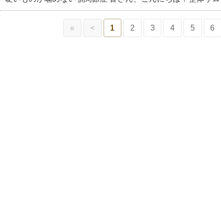
«
<
1
2
3
4
5
6