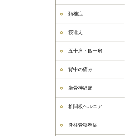
頚椎症
寝違え
五十肩・四十肩
背中の痛み
坐骨神経痛
椎間板ヘルニア
脊柱管狭窄症