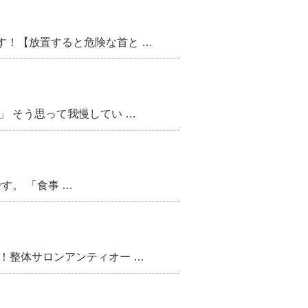
す！【放置すると危険な首と …
」 そう思って我慢してい …
。 「食事 …
り
！整体サロンアンティオー …